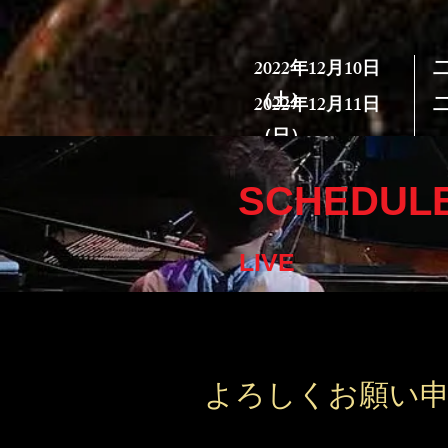
2022年
12月10日
​
（土）
2022年
12月11日
（日）
SCHEDUL
日
開
日
出
LIVE
開
ゲ
出
会
ゲ
（
会
（
＊
よろしく​お願い
＊
＊
お
＊