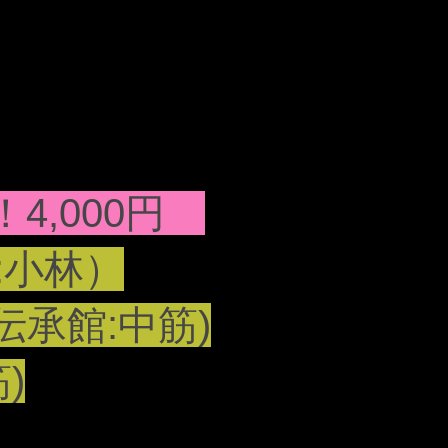
4,000円
館:小林）
伝承館:中筋)
)