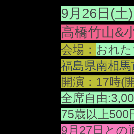
お
9月26日(
高橋竹山&
会場：
おれた
福島県南相馬市
開演：17時(開場
全席自由:3,0
75歳以上50
9月27日と