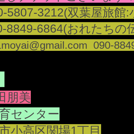
0-5807-3212(双葉屋旅館:
849-6864(おれたちの
1moyai@gmail.com
090-884
)
田朋美
育センター
市小高区関場1丁目