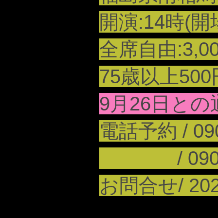
開演:14時(開場
全席自由:3,0
75歳以上5
​9月26日と
​電話予約 / 0
/ 090-8
お問合せ/
20