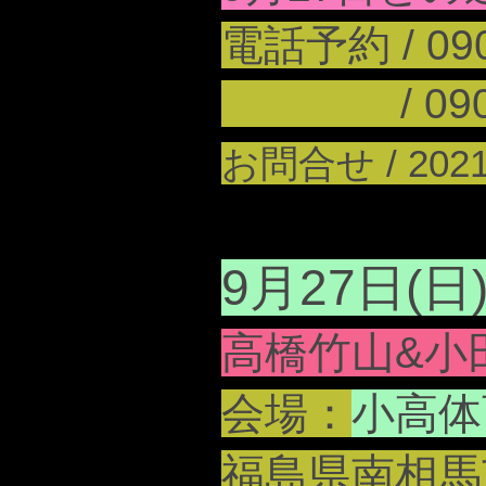
電話予約 / 09
/ 090-8
お問合せ /
202
9月27日(日
高橋竹山&小
会場：
小高体
福島県南相馬