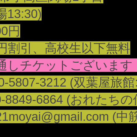
13:30)
00円
00円割引、高校生以下無料
の通しチケットございます！
90-5807-3212 (双葉屋旅
849-6864 (おれたちの
21moyai@gmail.com
(中筋