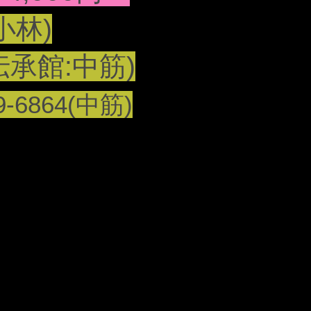
小林)
伝承館:中筋)
9-6864(中筋)