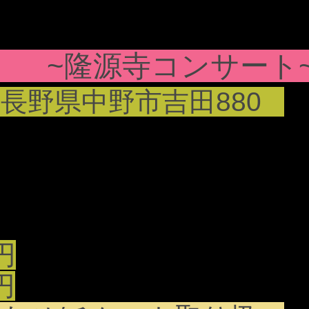
(日) ~隆源寺コンサート
寺
長野県中野市吉田880
円
円