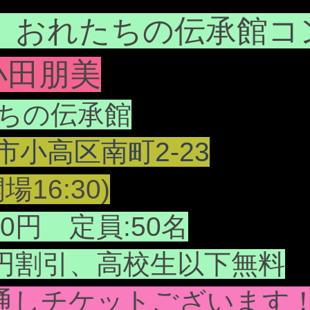
問合せ：とちぎ岩下の新生姜ホール（栃木文化会館）
：tel０２８２−２３−５６７８
土) おれたちの伝承館
小田朋美
ちの伝承館
小高区南町2-23
16:30)
00円 定員:50名
0円割引、高校生以下無料
の通しチケットございます！