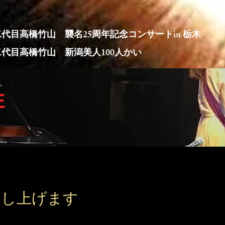
二代目高橋竹山 襲名25周年記念コンサートin 栃木
​二代目高橋竹山 新潟美人100人かい
E
時：12月10日(土)
場 14:30 開演 15:00
時：12月10日(土)
演：高橋竹山
場 14:30 開演 15:00
スト：小田朋美（ピアノ）
演：高橋竹山
場：とちぎ岩下の新生姜ホール
スト：小田朋美（ピアノ）
栃木文化会館）大ホール tel 0282-23-5678
場：とちぎ岩下の新生姜ホール
栃木文化会館）大ホール tel 0282-23-5678
全席指定（税込）一般３,８００円 シニア割（６５歳以上）３,５
申し上げます
未就学児入場不可
全席指定（税込）一般３,８００円 シニア割（６５歳以上）３,５
問合せ：とちぎ岩下の新生姜ホール（栃木文化会館）
未就学児入場不可
：tel０２８２−２３−５６７８