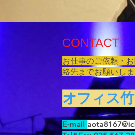
CONTACT
お
仕事のご依頼・お
絡先までお願いしま
オフィス竹
E-mail
aota8167@ic