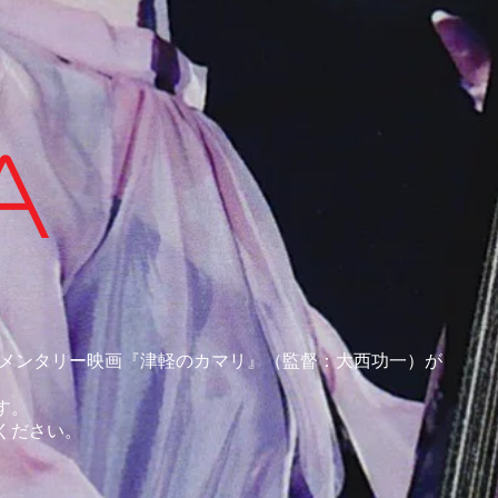
A
ュメンタリー映画『津軽のカマリ』（監督：大西功一）が
す。
ください。