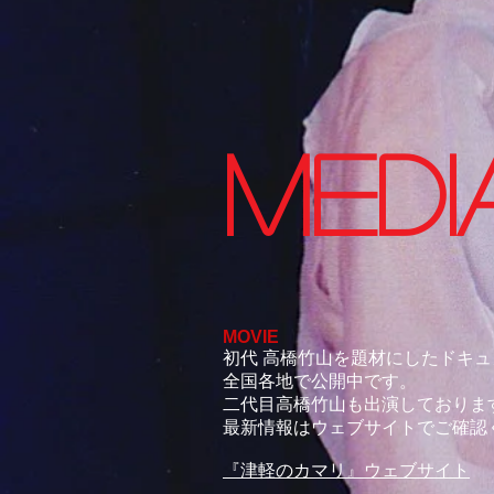
MEDI
MOVIE
初代 高橋竹山を題材にしたドキ
全国各地で公開中です。
二代目高橋竹山も出演しておりま
最新情報はウェブサイトでご確認
『津軽のカマリ』ウェブサイト