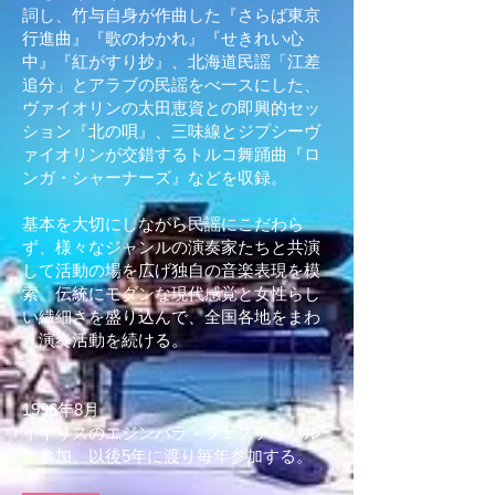
詞し、竹与自身が作曲した『さらば東京
行進曲』『歌のわかれ』『せきれい心
中』『紅がすり抄』、北海道民謡「江差
追分」とアラブの民謡をべ一スにした、
ヴァイオリンの太田恵資との即興的セッ
ション『北の唄』、三味線とジプシーヴ
ァイオリンが交錯するトルコ舞踊曲『ロ
ンガ・シャーナーズ』などを収録。
基本を大切にしながら民謡にこだわら
ず、様々なジャンルの演奏家たちと共演
して活動の場を広げ独自の音楽表現を模
索。伝統にモダンな現代感覚と女性らし
い繊細さを盛り込んで、全国各地をまわ
り演奏活動を続ける。
1996年8月
イギリスのエジンバラ・フェスティパル
に参加。以後5年に渡り毎年参加する。