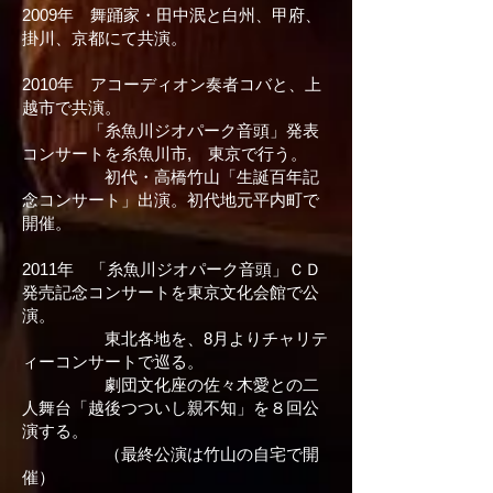
2009年 舞踊家・田中泯と白州、甲府、
掛川、京都にて共演。
2010年 アコーディオン奏者コバと、上
越市で共演。
「糸魚川ジオパーク音頭」発表
コンサートを糸魚川市, 東京で行う。
初代・高橋竹山「生誕百年記
念コンサート」出演。初代地元平内町で
開催。
2011年 「糸魚川ジオパーク音頭」ＣＤ
発売記念コンサートを東京文化会館で公
演。
東北各地を、8月よりチャリテ
ィーコンサートで巡る。
劇団文化座の佐々木愛との二
人舞台「越後つついし親不知」を８回公
演する。
（最終公演は竹山の自宅で開
催）