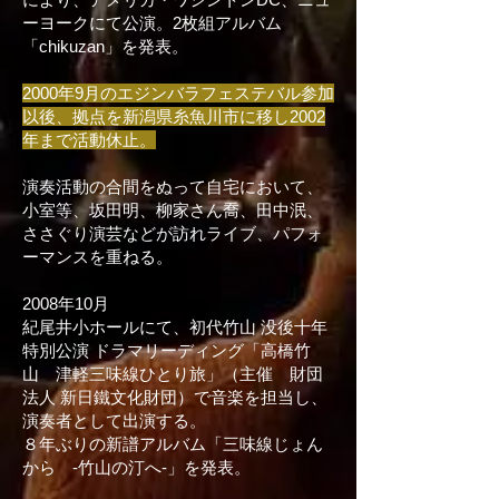
ーヨークにて公演。2枚組アルバム
「chikuzan」を発表。
2000年9月のエジンバラフェステバル参加
以後、拠点を新潟県糸魚川市に移し2002
年まで活動休止。
演奏活動の合間をぬって自宅において、
小室等、坂田明、柳家さん喬、田中泯、
ささぐり演芸などが訪れライブ、パフォ
ーマンスを重ねる。
2008年10月
紀尾井小ホールにて、初代竹山 没後十年
特別公演 ドラマリーディング「高橋竹
山 津軽三味線ひとり旅」（主催 財団
法人 新日鐵文化財団）で音楽を担当し、
演奏者として出演する。
８年ぶりの新譜アルバム「三味線じょん
から -竹山の汀へ-」を発表。