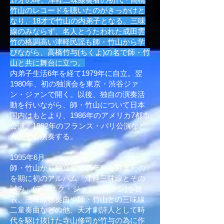
竹山のレコードを聴いたのがきっかけと
なり、18才で竹山の内弟子となる。三味
線のみならず、名人とうたわれた成田雲
竹の格調高い津軽民謡も師・竹山から学
びながら、高橋竹与(ちくよ)の名で師・竹
山と共に舞台に立つ。
内弟子生活6年を経て1979年に自立。翌
1980年、初の独演会を東京・渋谷ジァ
ン・ジァンで開く。以後、独自の演奏活
動を行いながら、師・竹山について日本
国内はもとより、1986年のアメリカ7都市
公演、1992年のフランス・パリ公演など
海外でも演奏する。
1995年6月
師・竹山から独立して15年目を迎えたの
を期に初のアルパム「津軽三味線とその
試み」(ディスク・ジァン・ジァン)を発
表。三味線独奏曲や師・竹山との三味線
二童奏曲などの他、天才劇詩人として時
代を駆け抜けた寺山修司が竹与の為に作