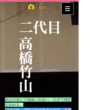
ログイン
幼少の頃に三味線に出会い、11才で稽古
を始める。
17才の時、津軽三味線奏者の初代・高橋