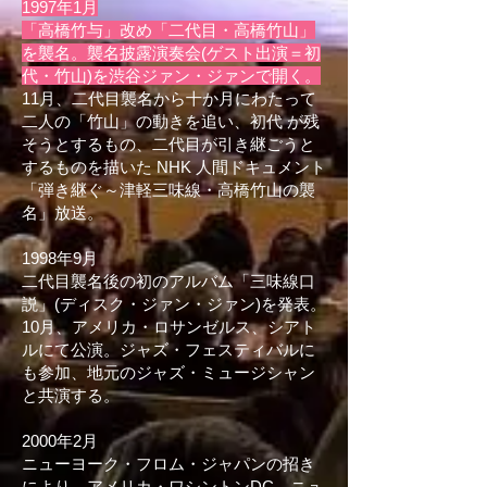
1997年1月
「高橋竹与」改め「二代目・高橋竹山」
を襲名。襲名披露演奏会(ゲスト出演＝初
代・竹山)を渋谷ジァン・ジァンで開く。
11月、二代目襲名から十か月にわたって
二人の「竹山」の動きを追い、初代 が残
そうとするもの、二代目が引き継ごうと
するものを描いた NHK 人間ドキュメント
「弾き継ぐ～津軽三味線・高橋竹山の襲
名」放送。
1998年9月
二代目襲名後の初のアルバム「三味線口
説」(ディスク・ジァン・ジァン)を発表。
10月、アメリカ・ロサンゼルス、シアト
ルにて公演。ジャズ・フェスティバルに
も参加、地元のジャズ・ミュージシャン
と共演する。
2000年2月
ニューヨーク・フロム・ジャパンの招き
により、アメリカ・ワシントンDC、ニュ